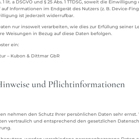
. 1 lit. a DSGVO und § 25 Abs. 1 TTDSG, soweit die Einwilligun
 auf Informationen im Endgerät des Nutzers (z. B. Device-Fin
lligung ist jederzeit widerrufbar.
aten nur insoweit verarbeiten, wie dies zur Erfüllung seiner L
sere Weisungen in Bezug auf diese Daten befolgen.
ster ein:
ur – Kubon & Dittmar GbR
Hinweise und Pflicht­informationen
iten nehmen den Schutz Ihrer persönlichen Daten sehr ernst.
n vertraulich und entsprechend den gesetzlichen Datenschu
rung.
 benutzen, werden verschiedene personenbezogene Daten e