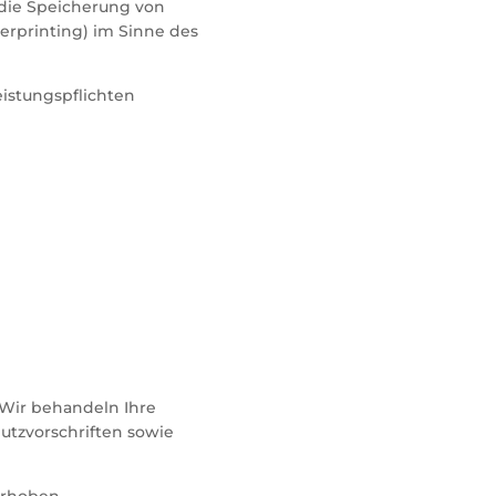
g die Speicherung von
gerprinting) im Sinne des
eistungspflichten
 Wir behandeln Ihre
tzvorschriften sowie
rhoben.