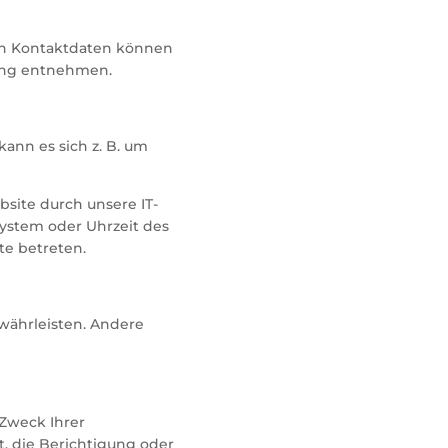
sen Kontaktdaten können
rung entnehmen.
ann es sich z. B. um
site durch unsere IT-
system oder Uhrzeit des
te betreten.
ewährleisten. Andere
 Zweck Ihrer
, die Berichtigung oder